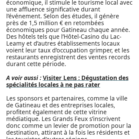
économique, il stimule le tourisme local avec
une affluence significative durant
l’événement. Selon des études, il génère
près de 1,5 million € en retombées
économiques pour Gatineau chaque année.
Des hôtels tels que l’Hôtel-Casino du Lac-
Leamy et d’autres établissements locaux
voient leur taux d’occupation grimper, et les
restaurants enregistrent des ventes records
durant cette période.
A voir aussi :
Visiter Lens : Dégustation des
spécialités locales à ne pas rater
Les sponsors et partenaires, comme la ville
de Gatineau et des entreprises locales,
profitent également de cette vitrine
médiatique. Les Grands Feux s’inscrivent
donc comme un levier de promotion pour la
destination, attirant à la fois les résidents et