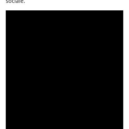
sociale.