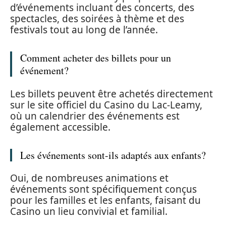
d’événements incluant des concerts, des
spectacles, des soirées à thème et des
festivals tout au long de l’année.
Comment acheter des billets pour un
événement?
Les billets peuvent être achetés directement
sur le site officiel du Casino du Lac-Leamy,
où un calendrier des événements est
également accessible.
Les événements sont-ils adaptés aux enfants?
Oui, de nombreuses animations et
événements sont spécifiquement conçus
pour les familles et les enfants, faisant du
Casino un lieu convivial et familial.