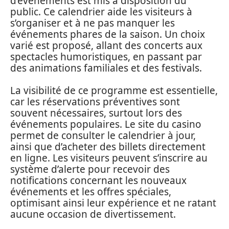
d’événements est mis à disposition du
public. Ce calendrier aide les visiteurs à
s’organiser et à ne pas manquer les
événements phares de la saison. Un choix
varié est proposé, allant des concerts aux
spectacles humoristiques, en passant par
des animations familiales et des festivals.
La visibilité de ce programme est essentielle,
car les réservations préventives sont
souvent nécessaires, surtout lors des
événements populaires. Le site du casino
permet de consulter le calendrier à jour,
ainsi que d’acheter des billets directement
en ligne. Les visiteurs peuvent s’inscrire au
système d’alerte pour recevoir des
notifications concernant les nouveaux
événements et les offres spéciales,
optimisant ainsi leur expérience et ne ratant
aucune occasion de divertissement.