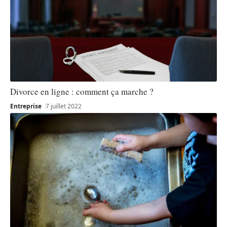
Divorce en ligne : comment ça marche ?
Entreprise
7 juillet 2022