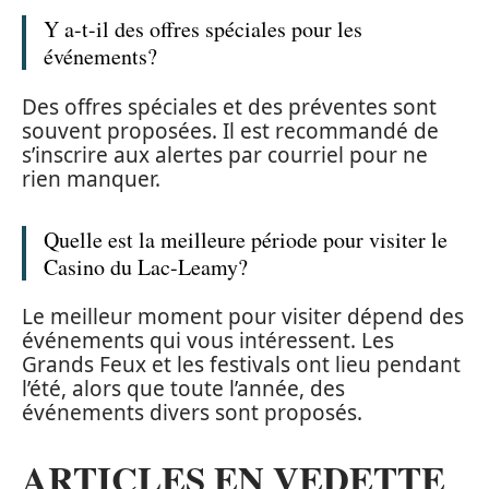
Y a-t-il des offres spéciales pour les
événements?
Des offres spéciales et des préventes sont
souvent proposées. Il est recommandé de
s’inscrire aux alertes par courriel pour ne
rien manquer.
Quelle est la meilleure période pour visiter le
Casino du Lac-Leamy?
Le meilleur moment pour visiter dépend des
événements qui vous intéressent. Les
Grands Feux et les festivals ont lieu pendant
l’été, alors que toute l’année, des
événements divers sont proposés.
ARTICLES EN VEDETTE