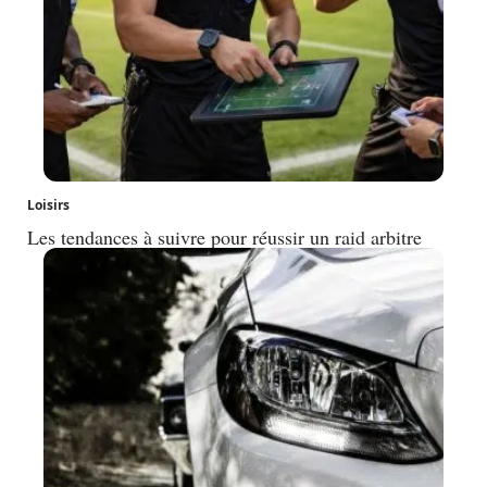
Loisirs
Les tendances à suivre pour réussir un raid arbitre