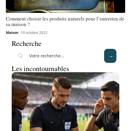
Comment choisir les produits naturels pour l’entretien de
sa maison ?
Maison
10 octobre 2022
Recherche
Les incontournables