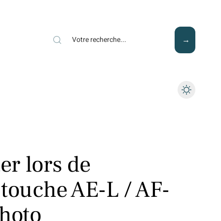
Mode
Santé
Tech
er lors de
a touche AE-L / AF-
photo