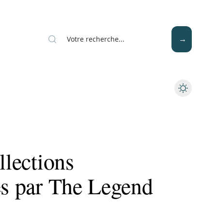
Mode
Santé
Tech
llections
es par The Legend