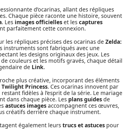
essionnante d’ocarinas, allant des répliques
ues. Chaque pièce raconte une histoire, souvent
a
. Les
images officielles
et les
captures
ent parfaitement cette connexion.
ur les répliques précises des ocarinas de
Zelda:
es instruments sont fabriqués avec une
pectant les designs originaux des jeux. Les
de couleurs et les motifs gravés, chaque détail
égendaire de
Link
.
roche plus créative, incorporant des éléments
t
Twilight Princess
. Ces ocarinas innovent par
restant fidèles à l’esprit de la série. Le mariage
dent dans chaque pièce. Les
plans guides
de
es
astuces images
accompagnent ces œuvres,
s créatifs derrière chaque instrument.
artagent également leurs
trucs et astuces
pour