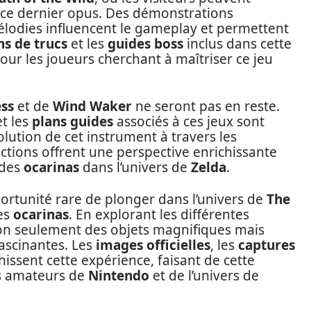
 ce dernier opus. Des démonstrations
lodies influencent le gameplay et permettent
ns de trucs
et les
guides boss
inclus dans cette
pour les joueurs cherchant à maîtriser ce jeu
ess
et de
Wind Waker
ne seront pas en reste.
et les
plans guides
associés à ces jeux sont
lution de cet instrument à travers les
ections offrent une perspective enrichissante
 des
ocarinas
dans l’univers de
Zelda
.
ortunité rare de plonger dans l’univers de
The
des
ocarinas
. En explorant les différentes
 non seulement des objets magnifiques mais
fascinantes. Les
images officielles
, les
captures
hissent cette expérience, faisant de cette
es amateurs de
Nintendo
et de l’univers de