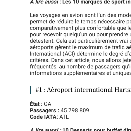
A lire aussi :
Les 10 marques de sport in
Les voyages en avion sont l’un des modes
permet de réduire le temps nécessaire po
comparativement plus confortable que le
pour recevoir quelqu’un ou pour prendre
détestent. Cela est particulièrement vrai
aéroports gèrent le maximum de trafic aér
International (ACI) détermine le degré d’
critères. Dans cet article, nous allons je
fréquentés, au nombre de passagers qu’il
informations supplémentaires et uniques 
#1 : Aéroport international Harts
État :
GA
Passagers :
45 798 809
Code IATA:
ATL
A lire aussi :
10 Desserts pour buffet dîn