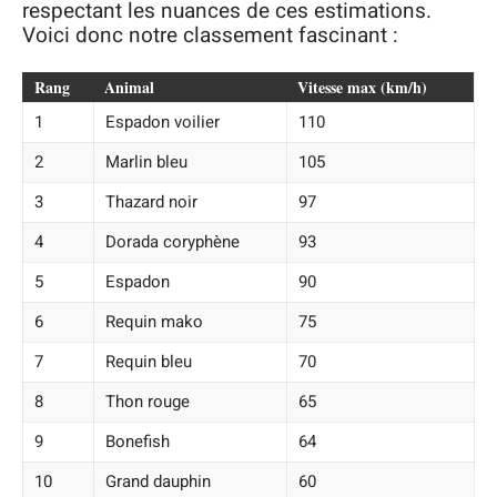
respectant les nuances de ces estimations.
Voici donc notre classement fascinant :
Rang
Animal
Vitesse max (km/h)
1
Espadon voilier
110
2
Marlin bleu
105
3
Thazard noir
97
4
Dorada coryphène
93
5
Espadon
90
6
Requin mako
75
7
Requin bleu
70
8
Thon rouge
65
9
Bonefish
64
10
Grand dauphin
60