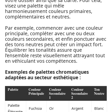
votre dossier ainsi que sa clarté. Pour cela,
visez une palette qui mêle
harmonieusement couleurs primaires,
complémentaires et neutres.
Par exemple, commencer avec une couleur
principale, compléter avec une ou deux
couleurs secondaires, et enfin ponctuer avec
des tons neutres peut créer un impact fort.
Équilibrer les tonalités assure que
l’ensemble reste visuellement attrayant tout
en véhiculant vos compétences.
Exemples de palettes chromatiques
adaptées au secteur esthétique :
Palette
Couleur
Couleur
Couleur
Ton
Principale
Secondaire
Secondaire
Neutre
1
2
Palette
Fuchsia
Or
Argent
Blanc
Élégante