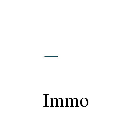
Finance
Immo
Loisirs
Maison
Immo