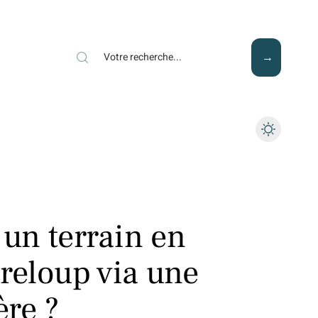
Mode
Santé
Tech
un terrain en
areloup via une
re ?