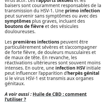
virus actif. Les
rapports sexuels
et les
baisers sont couramment responsables de la
transmission du HSV-1. Une
primo infection
peut survenir sans symptômes ou avec des
symptômes
plus graves, incluant des
boutons de fièvre
et des vésicules
douloureuses.
Les
premières infections
peuvent être
particulièrement sévères et s’accompagner
de forte fièvre, de douleurs musculaires et
de maux de tête. En revanche, les
réactivations ultérieures sont souvent moins
intenses. En outre, une
infection HSV
initiale
peut influencer l’apparition d’
herpès génital
si le virus HSV-1 est transmis aux organes
génitaux.
A voir aussi :
Huile de CBD : comment
l’utiliser ?