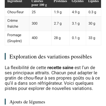
Ingrédient
Calories
Protéines
Glycides
Lipides
pour 100 g
Chou-fleur
25
1.9 g
4.9 g
0.3 g
Crème
300
2.7 g
3.1 g
30 g
fraîche
Fromage
400
28 g
0.1 g
33 g
(Gruyère)
Exploration des variations possibles
La flexibilité de cette
recette saine
est l’un de
ses principaux attraits. Chacun peut adapter le
gratin de chou-fleur à ses propres goûts ou à ce
qu’il a dans son réfrigérateur. Voici quelques
pistes pour explorer de nouvelles variations.
Ajouts de légumes