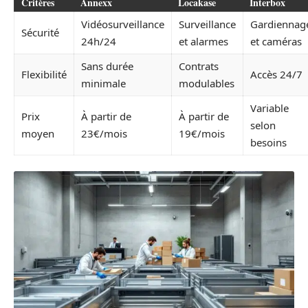
Critères
Annexx
Locakase
Interbox
Vidéosurveillance
Surveillance
Gardiennag
Sécurité
24h/24
et alarmes
et caméras
Sans durée
Contrats
Flexibilité
Accès 24/7
minimale
modulables
Variable
Prix
À partir de
À partir de
selon
moyen
23€/mois
19€/mois
besoins