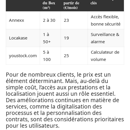
du Box
partir de
clés
(m²)
(€/mois)
Accès flexible,
Annexx
2 à 30
23
bonne sécurité
1 à
Surveillance &
Locakase
19
50+
alarme
5 à
Calculateur de
youstock.com
25
100
volume
Pour de nombreux clients, le prix est un
élément déterminant. Mais, au-delà du
simple coût, l’accès aux prestations et la
localisation jouent aussi un rôle essentiel.
Des améliorations continues en matière de
services, comme la digitalisation des
processus et la personnalisation des
contrats, sont des considérations prioritaires
pour les utilisateurs.