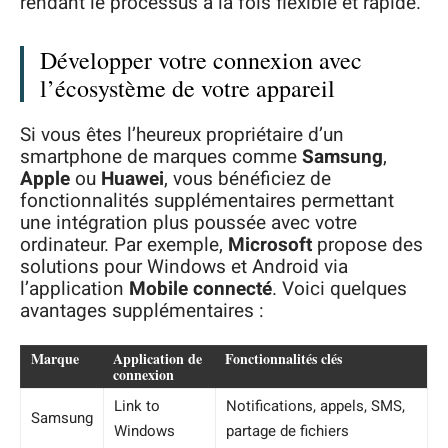
rendant le processus à la fois flexible et rapide.
Développer votre connexion avec
l’écosystème de votre appareil
Si vous êtes l’heureux propriétaire d’un
smartphone de marques comme
Samsung
,
Apple
ou
Huawei
, vous bénéficiez de
fonctionnalités supplémentaires permettant
une intégration plus poussée avec votre
ordinateur. Par exemple,
Microsoft
propose des
solutions pour Windows et Android via
l’application
Mobile connecté
. Voici quelques
avantages supplémentaires :
Marque
Application de
Fonctionnalités clés
connexion
Link to
Notifications, appels, SMS,
Samsung
Windows
partage de fichiers