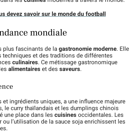
e dans les
cuisines
modernes à travers le monde.
us devez savoir sur le monde du football
tendance mondiale
s plus fascinants de la
gastronomie moderne
. Elle
 techniques et des traditions de différentes
ences
culinaires
. Ce métissage gastronomique
udes
alimentaires
et des
saveurs
.
uence
s et ingrédients uniques, a une influence majeure
 le curry thaïlandais et les dumplings chinois
vé une place dans les
cuisines
occidentales. Les
u l’utilisation de la sauce soja enrichissent les
es.