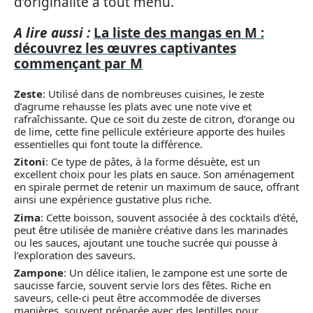
d’originalité à tout menu.
A lire aussi :
La liste des mangas en M :
découvrez les œuvres captivantes
commençant par M
Zeste
: Utilisé dans de nombreuses cuisines, le zeste
d’agrume rehausse les plats avec une note vive et
rafraîchissante. Que ce soit du zeste de citron, d’orange ou
de lime, cette fine pellicule extérieure apporte des huiles
essentielles qui font toute la différence.
Zitoni
: Ce type de pâtes, à la forme désuète, est un
excellent choix pour les plats en sauce. Son aménagement
en spirale permet de retenir un maximum de sauce, offrant
ainsi une expérience gustative plus riche.
Zima
: Cette boisson, souvent associée à des cocktails d’été,
peut être utilisée de manière créative dans les marinades
ou les sauces, ajoutant une touche sucrée qui pousse à
l’exploration des saveurs.
Zampone
: Un délice italien, le zampone est une sorte de
saucisse farcie, souvent servie lors des fêtes. Riche en
saveurs, celle-ci peut être accommodée de diverses
manières, souvent préparée avec des lentilles pour