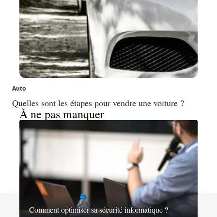
Auto
Quelles sont les étapes pour vendre une voiture ?
À ne pas manquer
Contact
Mentions légales
Sitemap
Comment optimiser sa sécurité informatique ?