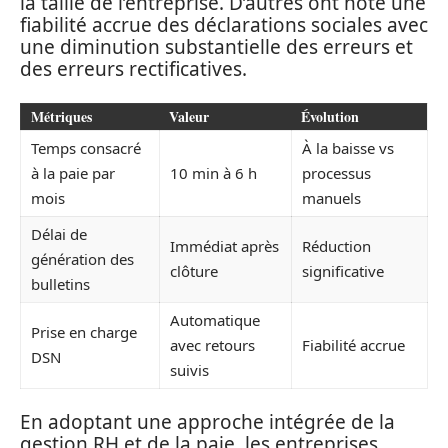
la taille de l’entreprise. D’autres ont noté une
fiabilité accrue des déclarations sociales avec
une diminution substantielle des erreurs et
des erreurs rectificatives.
Métriques
Valeur
Évolution
Temps consacré
À la baisse vs
à la paie par
10 min à 6 h
processus
mois
manuels
Délai de
Immédiat après
Réduction
génération des
clôture
significative
bulletins
Automatique
Prise en charge
avec retours
Fiabilité accrue
DSN
suivis
En adoptant une approche intégrée de la
gestion RH et de la paie, les entreprises