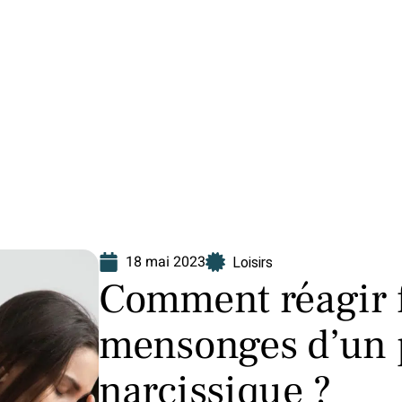
Finance
Immo
Loisirs
Maison
18 mai 2023
Loisirs
Comment réagir 
mensonges d’un 
narcissique ?