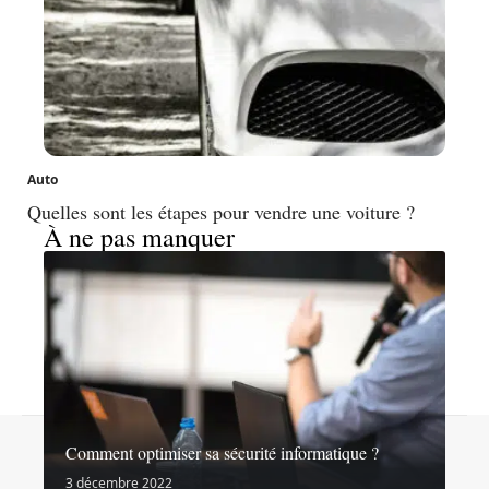
Auto
Quelles sont les étapes pour vendre une voiture ?
À ne pas manquer
Contact
Mentions légales
Sitemap
Comment optimiser sa sécurité informatique ?
© 2026 | noslibertes.org
3 décembre 2022