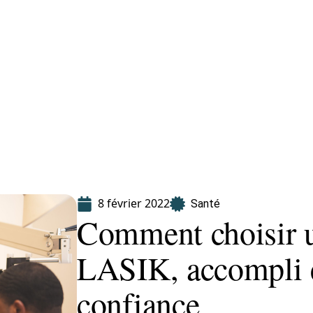
Finance
Immo
Loisirs
Maison
8 février 2022
Santé
Comment choisir u
LASIK, accompli e
confiance