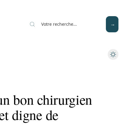
Mode
Santé
Tech
n bon chirurgien
t digne de