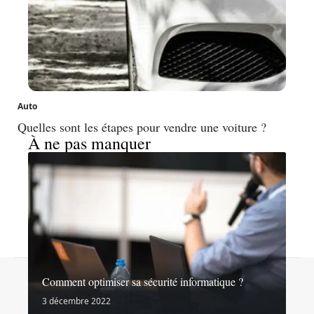
Auto
Quelles sont les étapes pour vendre une voiture ?
À ne pas manquer
Contact
Mentions légales
Sitemap
Comment optimiser sa sécurité informatique ?
© 2026 | noslibertes.org
3 décembre 2022