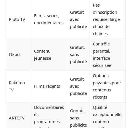
Pas
Gratuit
d’inscription
Films, séries,
Pluto TV
avec
requise, large
documentaires
publicité
choix de
chaînes
Contrôle
Gratuit,
Contenu
parental,
Okoo
sans
jeunesse
interface
publicité
sécurisée
Options
Gratuit
Rakuten
payantes pour
Films récents
avec
TV
contenus
publicité
récents
Documentaires
Qualité
Gratuit,
et
exceptionnelle,
ARTE.TV
sans
programmes
contenu
publicité