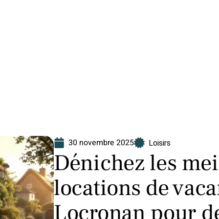
Finance
Immo
Loisirs
Maison
30 novembre 2025
Loisirs
Dénichez les meil
locations de vac
Locronan pour d