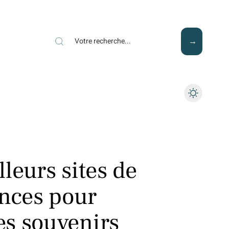
Mode
Santé
Tech
leurs sites de
ances pour
es souvenirs