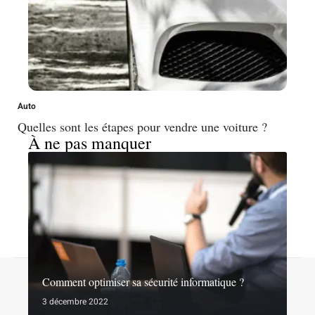
Auto
Quelles sont les étapes pour vendre une voiture ?
À ne pas manquer
Contact
Mentions légales
Sitemap
Comment optimiser sa sécurité informatique ?
© 2026 | noslibertes.org
3 décembre 2022