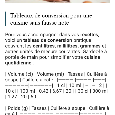
Tableaux de conversion pour une
cuisine sans fausse note
Pour vous accompagner dans vos
recettes
,
voici un
tableau de conversion
pratique
couvrant les
centilitres, millilitres, grammes
et
autres unités de mesure courantes. Gardez-le à
portée de main pour simplifier votre
cuisine
quotidienne
:
| Volume (cl) | Volume (ml) | Tasses | Cuillère à
soupe | Cuillère à café | |————-|————-|——–|
——————|—————–| | 1 cl | 10 ml | – | – | 2 | |
10 cl | 100 ml | 0,42 | 6,67 | 20 | | 30 cl | 300 ml
| 1,27 | 20 | 60 |
| Poids (g) | Tasses | Cuillère à soupe | Cuillère à
café | |————-|————-|——————|—————–| |