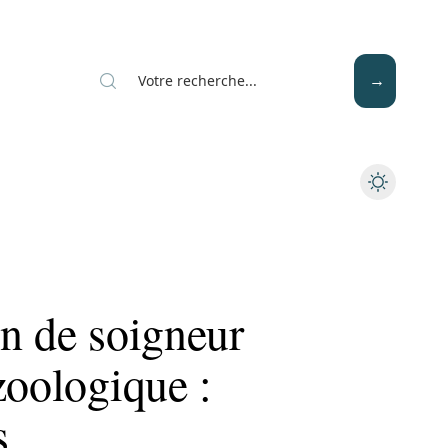
Mode
Santé
Tech
n de soigneur
zoologique :
s