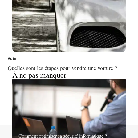
Auto
Quelles sont les étapes pour vendre une voiture ?
À ne pas manquer
Contact
Mentions légales
Sitemap
Comment optimiser sa sécurité informatique ?