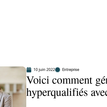
Finance
Immo
Loisirs
Maison
10 juin 2022
Entreprise
Voici comment gén
hyperqualifiés ave