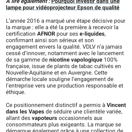
A lire également :
Pourquoi investir dans une
lampe pour vidéoprojecteur Epson de qualité
L’année 2016 a marqué une étape décisive pour
la marque : elle a été la première à recevoir la
certification
AFNOR
pour ses
e-liquides
,
confirmant ainsi son sérieux et son
engagement envers la qualité. VDLV n’a jamais
cessé d’innover, notamment avec le lancement
de sa gamme de
nicotine vapologique
100%
française, issue de plants de tabac cultivés en
Nouvelle-Aquitaine et en Auvergne. Cette
démarche locale souligne l’engagement de
l’entreprise vers une production responsable et
éthique.
Ce positionnement distinctif a permis à
Vincent
dans les Vapes
de séduire une clientèle variée,
allant des
vapoteurs
occasionnels aux
consommateurs plus exigeants. La marque se
démarque également grâce à une collection de