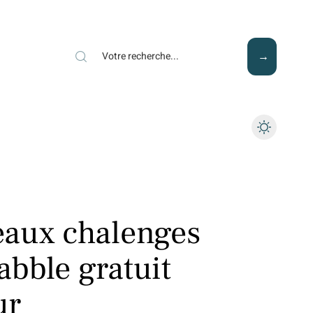
Mode
Santé
Tech
eaux chalenges
rabble gratuit
ur