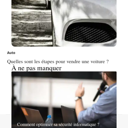
Auto
Quelles sont les étapes pour vendre une voiture ?
À ne pas manquer
Contact
Mentions légales
Sitemap
Comment optimiser sa sécurité informatique ?