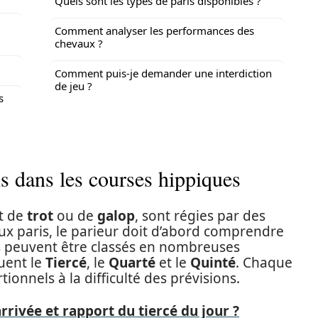
Quels sont les types de paris disponibles ?
Comment analyser les performances des
chevaux ?
Comment puis-je demander une interdiction
de jeu ?
s
s dans les courses hippiques
nt de
trot
ou de
galop
, sont régies par des
aux paris, le parieur doit d’abord comprendre
ris peuvent être classés en nombreuses
luent le
Tiercé
, le
Quarté
et le
Quinté
. Chaque
ionnels à la difficulté des prévisions.
rivée et rapport du tiercé du jour ?