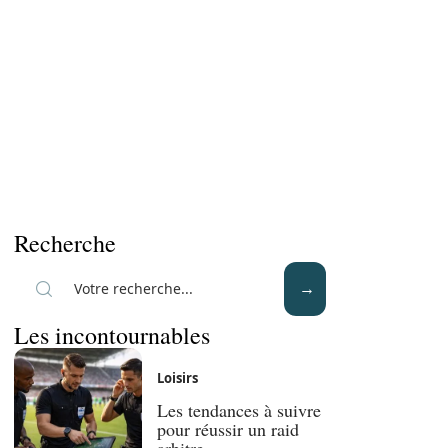
Recherche
Les incontournables
Loisirs
Les tendances à suivre
pour réussir un raid
arbitre