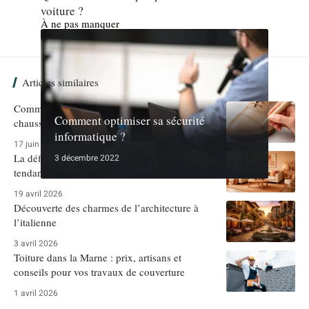
voiture ?
À ne pas manquer
Articles similaires
Comment utiliser un feutre pour cuir sur une
Comment optimiser sa sécurité
chaussure griffée ?
informatique ?
17 juin 2026
La définition d’orangeatre en tant que nuance
3 décembre 2022
tendance dans le design d’intérieur
19 avril 2026
Découverte des charmes de l’architecture à
l’italienne
3 avril 2026
Toiture dans la Marne : prix, artisans et
conseils pour vos travaux de couverture
1 avril 2026