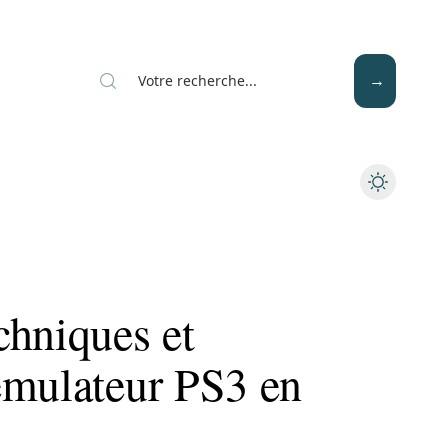
Mode
Santé
Tech
chniques et
émulateur PS3 en