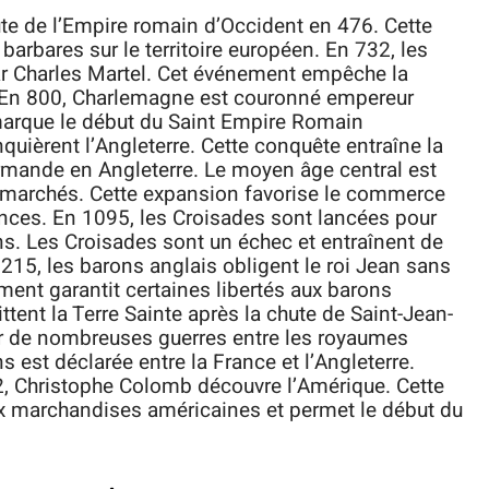
te de l’Empire romain d’Occident en 476. Cette
arbares sur le territoire européen. En 732, les
r Charles Martel. Cet événement empêche la
En 800, Charlemagne est couronné empereur
marque le début du Saint Empire Romain
ièrent l’Angleterre. Cette conquête entraîne la
normande en Angleterre. Le moyen âge central est
s marchés. Cette expansion favorise le commerce
ences. En 1095, les Croisades sont lancées pour
s. Les Croisades sont un échec et entraînent de
15, les barons anglais obligent le roi Jean sans
ment garantit certaines libertés aux barons
ttent la Terre Sainte après la chute de Saint-Jean-
r de nombreuses guerres entre les royaumes
 est déclarée entre la France et l’Angleterre.
2, Christophe Colomb découvre l’Amérique. Cette
x marchandises américaines et permet le début du