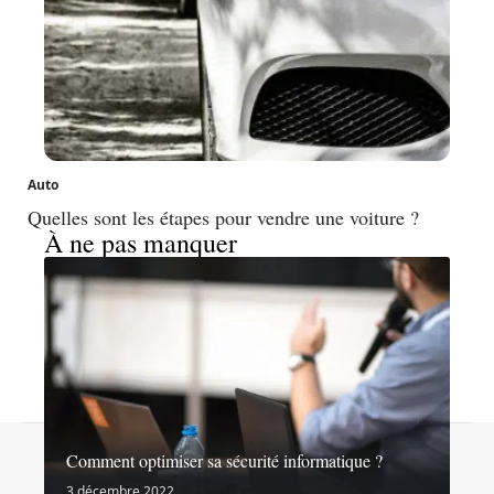
Auto
Quelles sont les étapes pour vendre une voiture ?
À ne pas manquer
Contact
Mentions légales
Sitemap
Comment optimiser sa sécurité informatique ?
© 2026 | noslibertes.org
3 décembre 2022