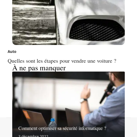
Auto
Quelles sont les étapes pour vendre une voiture ?
À ne pas manquer
Contact
Mentions légales
Sitemap
Comment optimiser sa sécurité informatique ?
© 2026 | noslibertes.org
3 décembre 2022