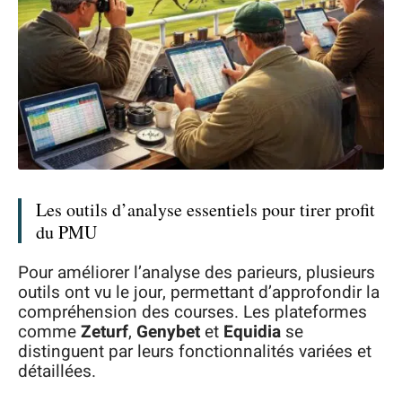
Les outils d’analyse essentiels pour tirer profit
du PMU
Pour améliorer l’analyse des parieurs, plusieurs
outils ont vu le jour, permettant d’approfondir la
compréhension des courses. Les plateformes
comme
Zeturf
,
Genybet
et
Equidia
se
distinguent par leurs fonctionnalités variées et
détaillées.