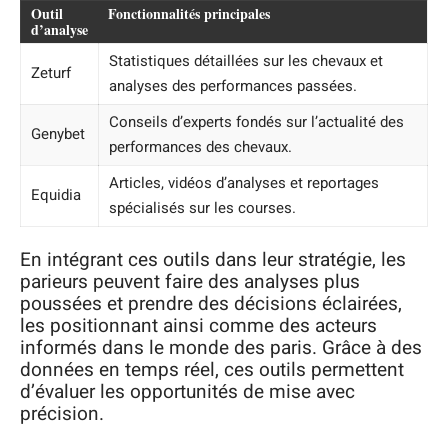
Outil
Fonctionnalités principales
d’analyse
Statistiques détaillées sur les chevaux et
Zeturf
analyses des performances passées.
Conseils d’experts fondés sur l’actualité des
Genybet
performances des chevaux.
Articles, vidéos d’analyses et reportages
Equidia
spécialisés sur les courses.
En intégrant ces outils dans leur stratégie, les
parieurs peuvent faire des analyses plus
poussées et prendre des décisions éclairées,
les positionnant ainsi comme des acteurs
informés dans le monde des paris. Grâce à des
données en temps réel, ces outils permettent
d’évaluer les opportunités de mise avec
précision.