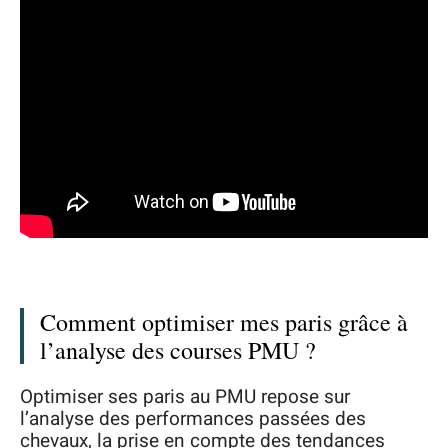
Comment optimiser mes paris grâce à
l’analyse des courses PMU ?
Optimiser ses paris au PMU repose sur
l’analyse des performances passées des
chevaux, la prise en compte des tendances