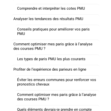
Comprendre et interpréter les cotes PMU
Analyser les tendances des résultats PMU
Conseils pratiques pour améliorer vos paris
PMU
Comment optimiser mes paris grâce à l’analyse
des courses PMU ?
Les types de paris PMU les plus courants
Profiter de l’expérience des parieurs en ligne
Éviter les erreurs communes pour renforcer vos
pronostics chevaux
Comment optimiser mes paris grâce à l’analyse
des courses PMU ?
Quels éléments devrais-je prendre en compte