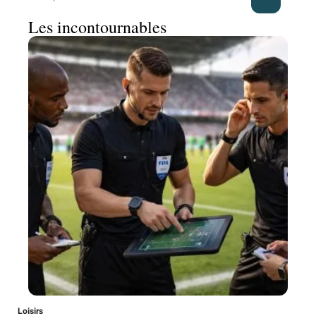
Les incontournables
Loisirs