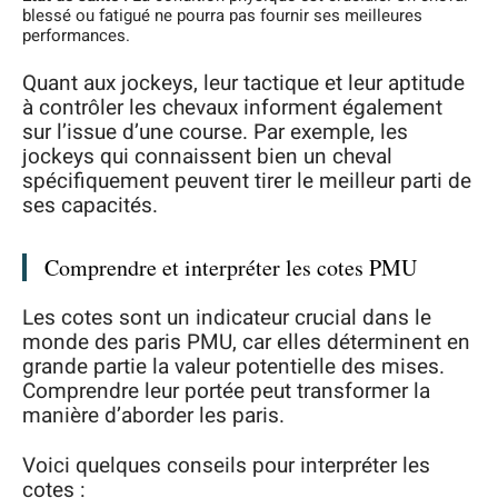
blessé ou fatigué ne pourra pas fournir ses meilleures
performances.
Quant aux jockeys, leur tactique et leur aptitude
à contrôler les chevaux informent également
sur l’issue d’une course. Par exemple, les
jockeys qui connaissent bien un cheval
spécifiquement peuvent tirer le meilleur parti de
ses capacités.
Comprendre et interpréter les cotes PMU
Les cotes sont un indicateur crucial dans le
monde des paris PMU, car elles déterminent en
grande partie la valeur potentielle des mises.
Comprendre leur portée peut transformer la
manière d’aborder les paris.
Voici quelques conseils pour interpréter les
cotes :