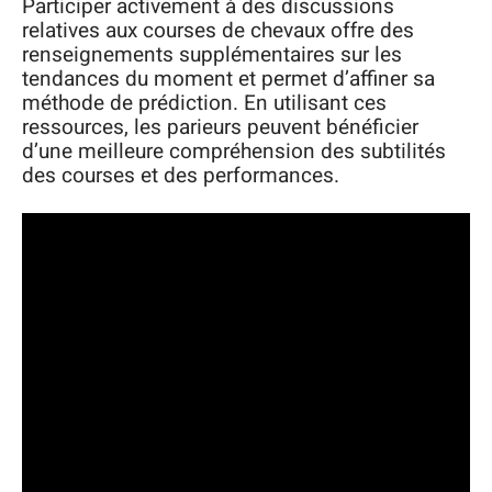
Participer activement à des discussions
relatives aux courses de chevaux offre des
renseignements supplémentaires sur les
tendances du moment et permet d’affiner sa
méthode de prédiction. En utilisant ces
ressources, les parieurs peuvent bénéficier
d’une meilleure compréhension des subtilités
des courses et des performances.