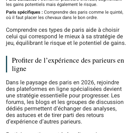
les gains potentiels mais également le risque.
Paris spécifiques :
Comprendre des paris comme le quinté,
où il faut placer les chevaux dans le bon ordre.
Comprendre ces types de paris aide à choisir
celui qui correspond le mieux à sa stratégie de
jeu, équilibrant le risque et le potentiel de gains.
Profiter de l’expérience des parieurs en
ligne
Dans le paysage des paris en 2026, rejoindre
des plateformes en ligne spécialisées devient
une stratégie essentielle pour progresser. Les
forums, les blogs et les groupes de discussion
dédiés permettent d’échanger des analyses,
des astuces et de tirer parti des retours
d’expérience d’autres parieurs.