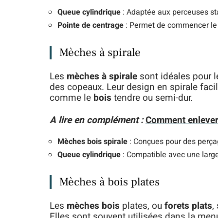
Queue cylindrique
: Adaptée aux perceuses sta
Pointe de centrage
: Permet de commencer le 
Mèches à spirale
Les
mèches à spirale
sont idéales pour l
des copeaux. Leur design en spirale facili
comme le
bois
tendre ou semi-dur.
A lire en complément :
Comment enlever 
Mèches bois spirale
: Conçues pour des perçag
Queue cylindrique
: Compatible avec une lar
Mèches à bois plates
Les
mèches bois
plates, ou
forets plats
,
Elles sont souvent utilisées dans la menu