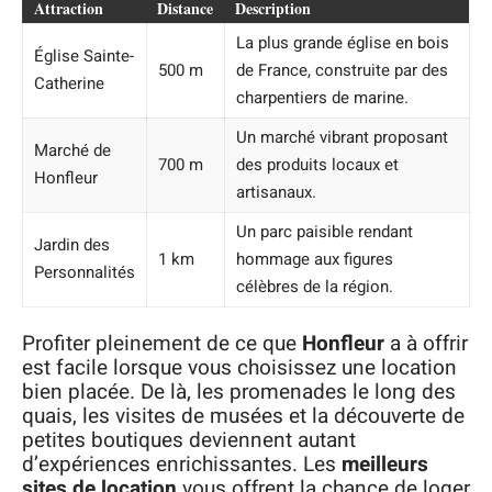
Attraction
Distance
Description
La plus grande église en bois
Église Sainte-
500 m
de France, construite par des
Catherine
charpentiers de marine.
Un marché vibrant proposant
Marché de
700 m
des produits locaux et
Honfleur
artisanaux.
Un parc paisible rendant
Jardin des
1 km
hommage aux figures
Personnalités
célèbres de la région.
Profiter pleinement de ce que
Honfleur
a à offrir
est facile lorsque vous choisissez une location
bien placée. De là, les promenades le long des
quais, les visites de musées et la découverte de
petites boutiques deviennent autant
d’expériences enrichissantes. Les
meilleurs
sites de location
vous offrent la chance de loger