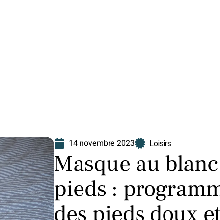
Finance
Immo
Loisirs
Maison
14 novembre 2023
Loisirs
Masque au blanc 
pieds : programm
des pieds doux et