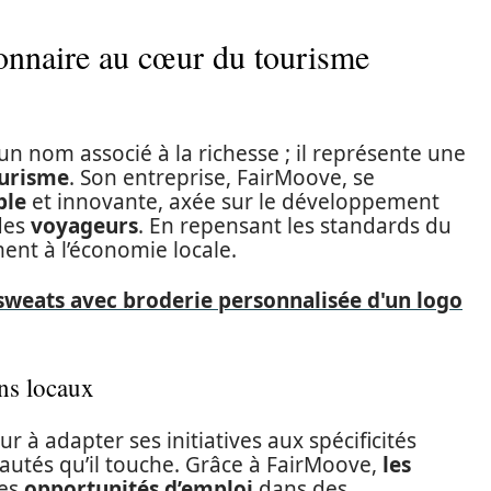
ionnaire au cœur du tourisme
un nom associé à la richesse ; il représente une
urisme
. Son entreprise, FairMoove, se
ble
et innovante, axée sur le développement
 des
voyageurs
. En repensant les standards du
ment à l’économie locale.
sweats avec broderie personnalisée d'un logo
ns locaux
 à adapter ses initiatives aux spécificités
nautés qu’il touche. Grâce à FairMoove,
les
des
opportunités d’emploi
dans des