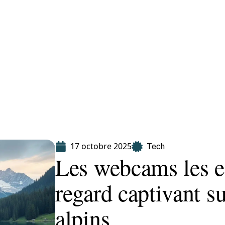
Finance
Immo
Loisirs
Maison
17 octobre 2025
Tech
Les webcams les e
regard captivant s
alpins