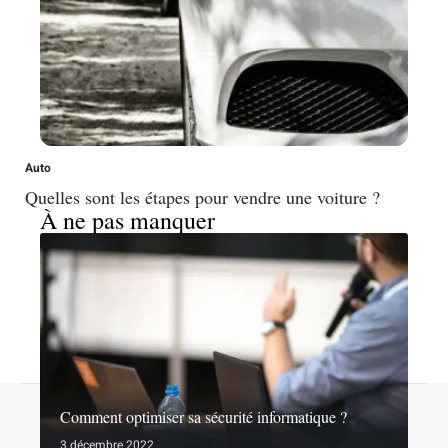
Auto
Quelles sont les étapes pour vendre une voiture ?
À ne pas manquer
Contact
Mentions légales
Sitemap
Comment optimiser sa sécurité informatique ?
© 2026 | noslibertes.org
3 décembre 2022