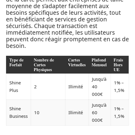
moyenne de s’adapter facilement aux
besoins spécifiques de leurs activités, tout
en bénéficiant de services de gestion
sécurisés. Chaque transaction est
immédiatement notifiée, les utilisateurs
peuvent donc réagir promptement en cas de
besoin.
Type de
Nombre de
Cartes
Plafond
Frais
Forfait
Cartes
Virtuelles
Mensuel
Hors
Physiques
UE
Jusqu’à
Shine
1% –
2
Illimité
40
Plus
1,5%
000€
Jusqu’à
Shine
1% –
10
Illimité
60
Business
1,5%
000€