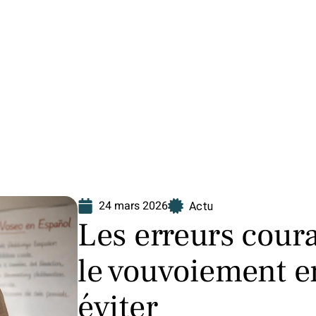
Finance
Immo
Loisirs
Maison
24 mars 2026
Actu
Les erreurs cour
le vouvoiement e
éviter