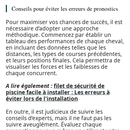
Conseils pour éviter les erreurs de pronostics
Pour maximiser vos chances de succès, il est
nécessaire d’adopter une approche
méthodique. Commencez par établir un
tableau des performances de chaque cheval,
en incluant des données telles que les
distances, les types de courses précédentes,
et leurs positions finales. Cela permettra de
visualiser les forces et les faiblesses de
chaque concurrent.
A lire également :
filet de sécurité de
piscine facile à installer : Les erreurs à
éviter lors de l'installation
En outre, il est judicieux de suivre les
conseils d’experts, mais il ne faut pas les
suivre aveuglément. Évaluez chaque