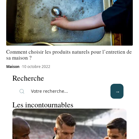
Comment choisir les produits naturels pour l’entretien de
sa maison ?
Maison
10 octobre 2022
Recherche
Les incontournables