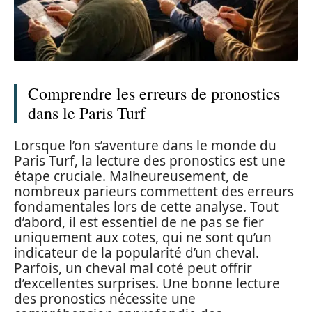
Comprendre les erreurs de pronostics
dans le Paris Turf
Lorsque l’on s’aventure dans le monde du
Paris Turf, la lecture des pronostics est une
étape cruciale. Malheureusement, de
nombreux parieurs commettent des erreurs
fondamentales lors de cette analyse. Tout
d’abord, il est essentiel de ne pas se fier
uniquement aux cotes, qui ne sont qu’un
indicateur de la popularité d’un cheval.
Parfois, un cheval mal coté peut offrir
d’excellentes surprises. Une bonne lecture
des pronostics nécessite une