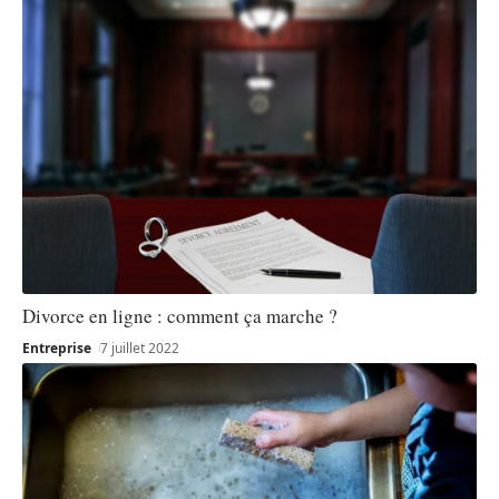
Divorce en ligne : comment ça marche ?
Entreprise
7 juillet 2022