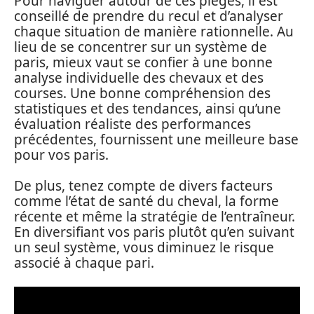
Pour naviguer autour de ces pièges, il est
conseillé de prendre du recul et d’analyser
chaque situation de manière rationnelle. Au
lieu de se concentrer sur un système de
paris, mieux vaut se confier à une bonne
analyse individuelle des chevaux et des
courses. Une bonne compréhension des
statistiques et des tendances, ainsi qu’une
évaluation réaliste des performances
précédentes, fournissent une meilleure base
pour vos paris.
De plus, tenez compte de divers facteurs
comme l’état de santé du cheval, la forme
récente et même la stratégie de l’entraîneur.
En diversifiant vos paris plutôt qu’en suivant
un seul système, vous diminuez le risque
associé à chaque pari.