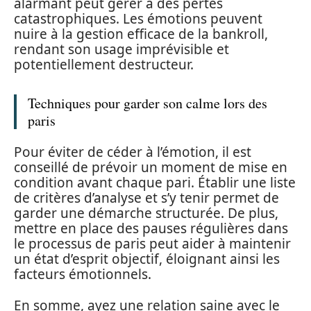
alarmant peut gérer à des pertes
catastrophiques. Les émotions peuvent
nuire à la gestion efficace de la bankroll,
rendant son usage imprévisible et
potentiellement destructeur.
Techniques pour garder son calme lors des
paris
Pour éviter de céder à l’émotion, il est
conseillé de prévoir un moment de mise en
condition avant chaque pari. Établir une liste
de critères d’analyse et s’y tenir permet de
garder une démarche structurée. De plus,
mettre en place des pauses régulières dans
le processus de paris peut aider à maintenir
un état d’esprit objectif, éloignant ainsi les
facteurs émotionnels.
En somme, ayez une relation saine avec le