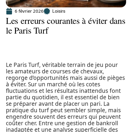
6 février 2026
Loisirs
Les erreurs courantes à éviter dans
le Paris Turf
Le Paris Turf, véritable terrain de jeu pour
les amateurs de courses de chevaux,
regorge d’opportunités mais aussi de pièges
à éviter. Sur un marché où les cotes
fluctuations et les résultats inattendus font
partie du quotidien, il est essentiel de bien
se préparer avant de placer un pari. La
pratique du turf peut sembler simple, mais
engendre souvent des erreurs qui peuvent
coûter cher. Entre une gestion de bankroll
inadaptée et une analyse superficielle des