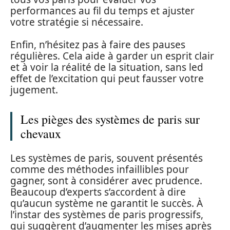
performances au fil du temps et ajuster
votre stratégie si nécessaire.
Enfin, n’hésitez pas à faire des pauses
régulières. Cela aide à garder un esprit clair
et à voir la réalité de la situation, sans led
effet de l’excitation qui peut fausser votre
jugement.
Les pièges des systèmes de paris sur
chevaux
Les systèmes de paris, souvent présentés
comme des méthodes infaillibles pour
gagner, sont à considérer avec prudence.
Beaucoup d’experts s’accordent à dire
qu’aucun système ne garantit le succès. À
l’instar des systèmes de paris progressifs,
qui suggèrent d’augmenter les mises après