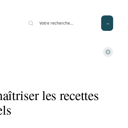
Mode
Santé
Tech
îtriser les recettes
els