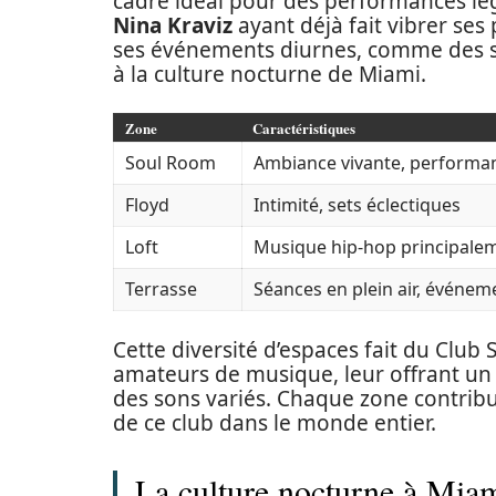
cadre idéal pour des performances lég
Nina Kraviz
ayant déjà fait vibrer se
ses événements diurnes, comme des s
à la culture nocturne de Miami.
Zone
Caractéristiques
Soul Room
Ambiance vivante, performan
Floyd
Intimité, sets éclectiques
Loft
Musique hip-hop principale
Terrasse
Séances en plein air, événem
Cette diversité d’espaces fait du Club 
amateurs de musique, leur offrant un
des sons variés. Chaque zone contribue
de ce club dans le monde entier.
La culture nocturne à Miam