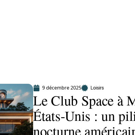
Finance
Immo
Loisirs
Maison
9 décembre 2025
Loisirs
Le Club Space à 
États‑Unis : un pil
nocturne américai