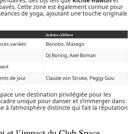
endaires, des DJs tels que
Richie Hawtin
et
s pavés. Cette zone est également connue pour
éances de yoga, ajoutant une touche originale
Artistes célèbres
ces variées
Bonobo, Masego
DJ Boring, Axel Boman
ment
ents de jour
Claude von Stroke, Peggy Gou
Space une destination privilégiée pour les
 cadre unique pour danser et s’immerger dans
 à l’atmosphère distincte qui fait la réputation
i et l’impact du Club Space