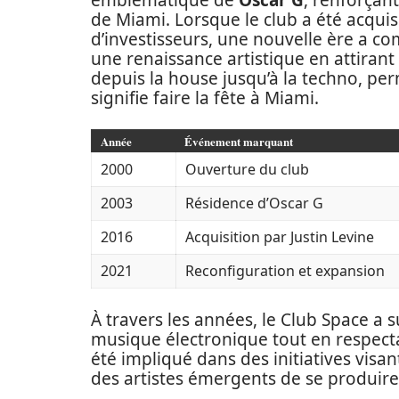
emblématique de
Oscar G
, renforçant
de Miami. Lorsque le club a été acqui
d’investisseurs, une nouvelle ère a co
une renaissance artistique en attiran
depuis la house jusqu’à la techno, per
signifie faire la fête à Miami.
Année
Événement marquant
2000
Ouverture du club
2003
Résidence d’Oscar G
2016
Acquisition par Justin Levine
2021
Reconfiguration et expansion
À travers les années, le Club Space a 
musique électronique tout en respectan
été impliqué dans des initiatives vis
des artistes émergents de se produire