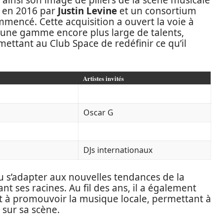
 ainsi son image de piliers de la scène musicale
s en 2016 par
Justin Levine
et un consortium
mmencé. Cette acquisition a ouvert la voie à
t une gamme encore plus large de talents,
mettant au Club Space de redéfinir ce qu’il
Artistes invités
Oscar G
DJs internationaux
su s’adapter aux nouvelles tendances de la
t ses racines. Au fil des ans, il a également
ant à promouvoir la musique locale, permettant à
 sur sa scène.