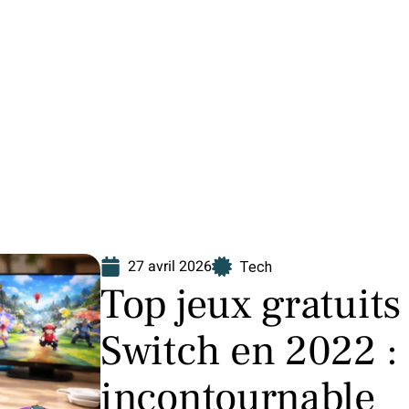
Finance
Immo
Loisirs
Maison
27 avril 2026
Tech
Top jeux gratuits
Switch en 2022 : 
incontournable