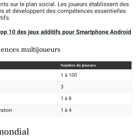
ts sur le plan social. Les joueurs établissent des
ces et développent des compétences essentielles
ifs.
e top 10 des jeux additifs pour Smartphone Android
iences multijoueurs
Nombre de joueurs
1 à 100
3
1 à 8
ration
1 à 4
mondial