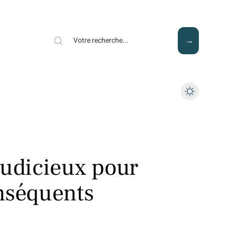
Mode
Santé
Tech
judicieux pour
nséquents